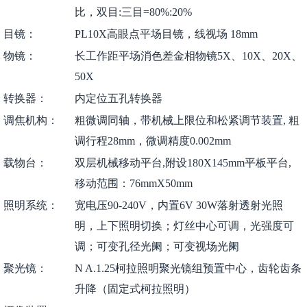
比，双目:三目=80%:20%
目镜：
PL10X高眼点平场目镜，线视场 18mm
物镜：
长工作距平场消色差金相物镜5X、10X、20X、
50X
转换器：
内定位五孔转换器
调焦机构：
粗微调同轴，带机械上限位和松紧调节装置, 粗
调行程28mm，微调精度0.002mm
载物台：
双层机械移动平台,附设180X145mm平板平台,
移动范围：76mmX50mm
照明系统：
宽电压90-240V，内置6V 30W落射透射光照
明，上下照明切换；灯丝中心可调，光强度可
调；可变孔径光阑；可变视场光阑
聚光镜：
N A.1.25柯拉照明聚光镜组预置中心，齿轮齿条
升降（固定式柯拉照明）