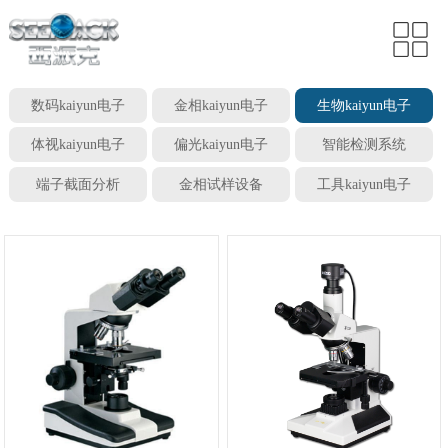
数码kaiyun电子
金相kaiyun电子
生物kaiyun电子
体视kaiyun电子
偏光kaiyun电子
智能检测系统
端子截面分析
金相试样设备
工具kaiyun电子