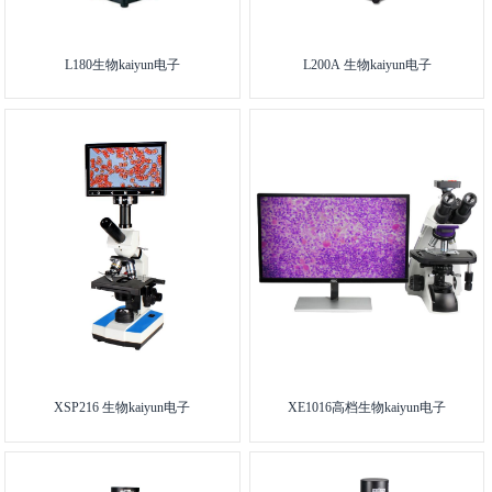
L180生物kaiyun电子
L200A 生物kaiyun电子
XSP216 生物kaiyun电子
XE1016高档生物kaiyun电子